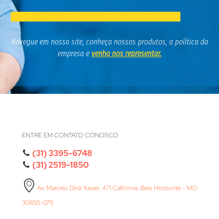
Navegue em nosso site, conheça nossos produtos,
a política da
empresa e
venha nos representar.
ENTRE EM CONTATO CONOSCO
(31) 3395-6748
(31) 2519-1850
Av. Marcelo Diniz Xavier, 471 Califórnia, Belo Horizonte - MG
30855-075