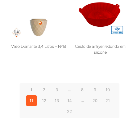
Vaso Diamante 3,4 Litros – Nº18
Cesto de airfryer redondo em
silicone
1
2
3
…
8
9
10
11
12
13
14
…
20
21
22